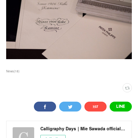
News
(
18
)
Calligraphy Days｜Mie Sawada official site