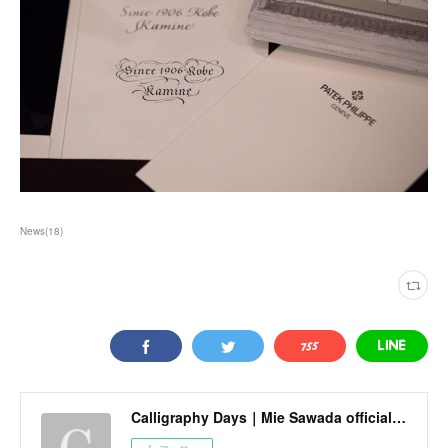
News
(
18
)
Calligraphy Days｜Mie Sawada official site