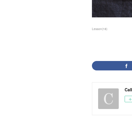
Lesson
(
18
)
Cal