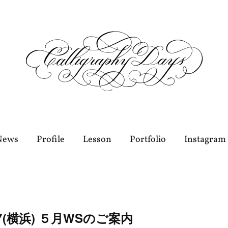
News
Profile
Lesson
Portfolio
Instagram
Y(横浜) ５月WSのご案内