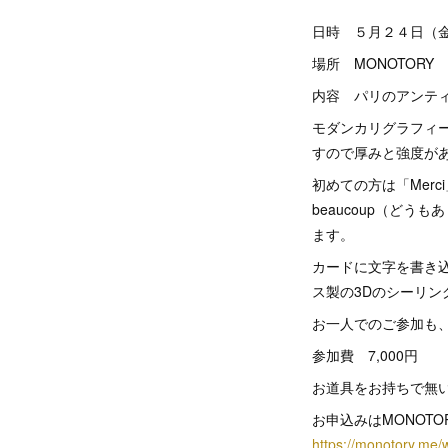
日時 ５月２４日（
場所 MONOTORY
内容 パリ
モダンカリグラフィ
すので厚みと強度が
初めての方は「Mer
beaucoup（どう
ます。
カードに文字を書き
ス製の3Dのシーリ
お一人でのご参加も
参加費 7,000円
お道具をお持ちで無い
お申込み
https://monotory.me/