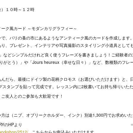
金）１０時～１２時
のアンティーク風カード ～モダンカリグラ
ーで、パリの蚤の市にあるようなアンティーク風のカードを作成します
あり、プレゼント、インテリアや写真撮影のスタイリング小道具として
ci」などシンプルだけれど良く使うフレーズを書きましょう！ご経験者の方は
もありがとう）」や「Jours heureux（幸せな日々）」など、数種類の
込んだら、最後にドイツ製の花柄クロモス（お選びいただけます）と、
ングスタンプを貼って完成です。レッスン内に2枚書いてお持ち帰りいた
、ご友人とのご参加も大歓迎です！
方は（ニブ、オブリークホルダー、インク）別途1,300円でお求めい
はMONOTORYのHPより 
workshop/2512/
こちらからお申込みいただけます