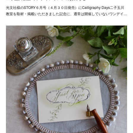
光文社様のSTORY６月号（４月３０日発売）にCalligraphy Days二子玉川
教室を取材・掲載いただきました記念に、通常は開催していないワンデイ…