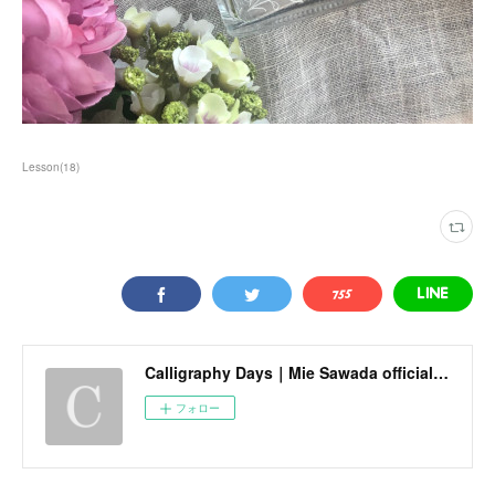
Lesson
(
18
)
Calligraphy Days｜Mie Sawada official site
フォロー